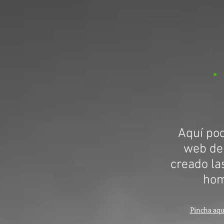
Aquí pod
web de
creado la
hom
Pincha aqu